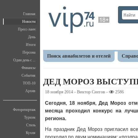
Главная
Новости
Пресс-ланч
День
Итоги
Персона
Поиск авиабилетов и отелей
Справо
Один день с ...
Финансы
Главная
Новости
Культура
Дед Мороз высту
События
ДЕД МОРОЗ ВЫСТУП
ТОП-10
Архив
18 ноября 2014 - Виктор Снегов -
2586
Сегодня, 18 ноября, Дед Мороз от
Фоторепортаж
месяца проходил конкурс на лучш
Туризм
региона.
Стиль
На праздник Дед Мороз пригласил всех
Кухня
проходил по двум номинациям: «поздр