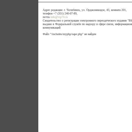
Адрес редакции: г. Челябинск, ул. Орджоникидзе, 43, комната 201,
телефон +7 (351) 240-07-89,
почта
info@vip74.ru
Свидетельство о регистрации электронного переодического издания 
выдано в Федеральной службе по надзору в сфере связи, информацион
коммуникаций
Файл "/includes/myphp/sape.php" не найден