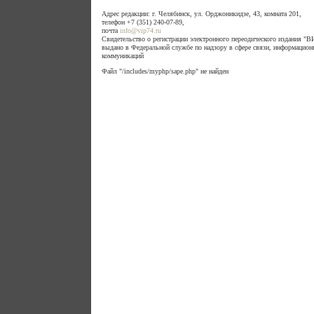
Адрес редакции: г. Челябинск, ул. Орджоникидзе, 43, комната 201,
телефон +7 (351) 240-07-89,
почта
info@vip74.ru
Свидетельство о регистрации электронного переодического издания 
выдано в Федеральной службе по надзору в сфере связи, информацион
коммуникаций
Файл "/includes/myphp/sape.php" не найден