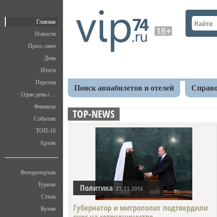
Главная
Новости
Пресс-ланч
День
Итоги
Персона
Поиск авиабилетов и отелей
Справо
Один день с ...
Финансы
TOP-NEWS
События
ТОП-10
Архив
Фоторепортаж
Туризм
Политика
27.11.2014
Стиль
Губернатор и митрополит подтвердили
Кухня
курс на сотрудничество