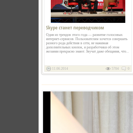
Skype станет переводчиком
Один из трендов этого года — развитие голосовых
интернет-сервисов. Пользователям хочется совершать
разного рода действия в сети, не нажимая
дополнительных кнопок, и разработчики об этом
желании прекрасно знают. Звучат даже обещания, что...
11.06.2014
5704
0