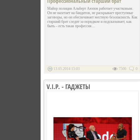
Профессиональный старший брат
Майор полиции Альберт Аюпов работает участковым.
Он не налетает на бандитов, не раскрывает преступные
заговоры, но он обеспечивает местную безопасность. Как
старший брат следит за порядком и подсказывает, как
быть – есть такая профессия....
13.05.2014 15:03
7500
0
V.I.P. - ГАДЖЕТЫ