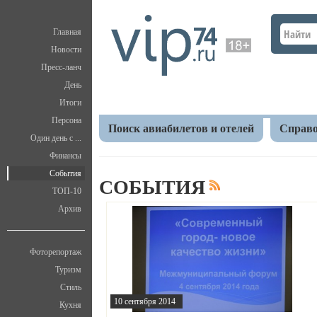
Главная
Новости
Пресс-ланч
День
Итоги
Персона
Поиск авиабилетов и отелей
Справо
Один день с ...
Финансы
Главная
V.I.P.
События
События
СОБЫТИЯ
ТОП-10
Архив
Фоторепортаж
Туризм
Стиль
10 сентября 2014
Кухня