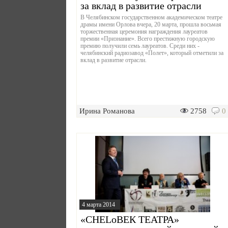
за вклад в развитие отрасли
В Челябинском государственном академическом театре
драмы имени Орлова вчера, 20 марта, прошла восьмая
торжественная церемония награждения лауреатов
премии «Признание». Всего престижную городскую
премию получили семь лауреатов. Среди них -
челябинский радиозавод «Полет», который отметили за
вклад в развитие отрасли.
Ирина Романова
2758
0
4 марта 2014
«CHELоВЕК ТЕАТРА»