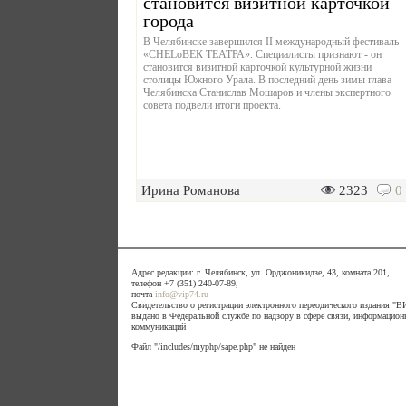
становится визитной карточкой
города
В Челябинске завершился II международный фестиваль
«CHELоВЕК ТЕАТРА». Специалисты признают - он
становится визитной карточкой культурной жизни
столицы Южного Урала. В последний день зимы глава
Челябинска Станислав Мошаров и члены экспертного
совета подвели итоги проекта.
Ирина Романова
2323
0
Адрес редакции: г. Челябинск, ул. Орджоникидзе, 43, комната 201,
телефон +7 (351) 240-07-89,
почта
info@vip74.ru
Свидетельство о регистрации электронного переодического издания 
выдано в Федеральной службе по надзору в сфере связи, информацион
коммуникаций
Файл "/includes/myphp/sape.php" не найден