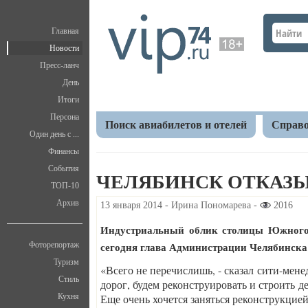
Главная
Новости
Пресс-ланч
День
Итоги
Персона
Поиск авиабилетов и отелей
Справо
Один день с ...
Финансы
Главная
Новости
Общество
Челябинск отка
События
ЧЕЛЯБИНСК ОТКАЗЫ
ТОП-10
Архив
13 января 2014 - Ирина Пономарева -
2016
Индустриальный облик столицы Южного У
сегодня глава Администрации Челябинска
Фоторепортаж
Туризм
«Всего не перечислишь, - сказал сити-мене
Стиль
дорог, будем реконструировать и строить д
Кухня
Еще очень хочется заняться реконструкцие