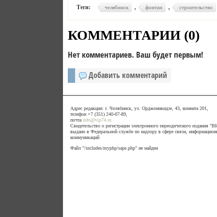
,
,
Теги:
челябинск
фонтан
строительство
КОММЕНТАРИИ (
0
)
Нет комментариев. Ваш будет первым!
Добавить комментарий
Адрес редакции: г. Челябинск, ул. Орджоникидзе, 43, комната 201,
телефон +7 (351) 240-07-89,
почта
info@vip74.ru
Свидетельство о регистрации электронного переодического издания 
выдано в Федеральной службе по надзору в сфере связи, информацион
коммуникаций
Файл "/includes/myphp/sape.php" не найден