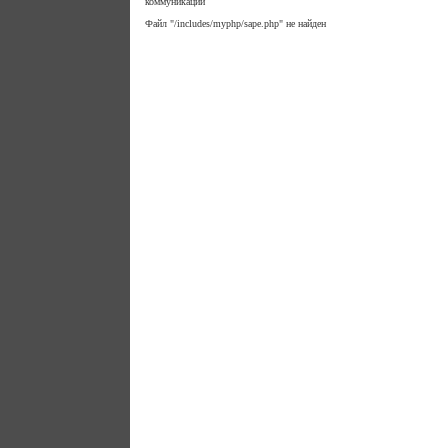
коммуникаций
Файл "/includes/myphp/sape.php" не найден