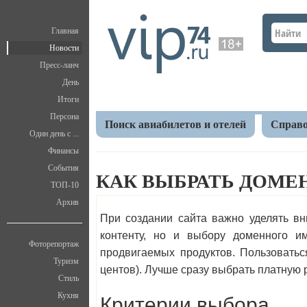
Главная
Новости
Пресс-ланч
День
Итоги
Персона
Поиск авиабилетов и отелей
Справо
Один день с ...
Финансы
Главная
Новости
Реклама
Как выбрать дом
События
КАК ВЫБРАТЬ ДОМЕ
ТОП-10
Архив
При создании сайта важно уделять вн
контенту, но и выбору доменного и
Фоторепортаж
продвигаемых продуктов. Пользоватьс
Туризм
центов). Лучше сразу выбрать платную
Стиль
Критерии выбора
Кухня