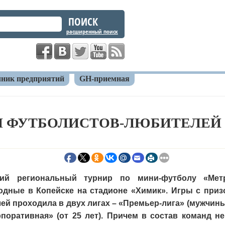
расширенный поиск
ник предприятий
GH-приемная
обрал футболистов-любителей из 13-ти городов
Л ФУТБОЛИСТОВ-ЛЮБИТЕЛЕЙ И
тий региональный турнир по мини-футболу «Ме
одные в Копейске на стадионе «Химик». Игры с при
ей проходила в двух лигах – «Премьер-лига» (мужчины 
поративная» (от 25 лет). Причем в состав команд н