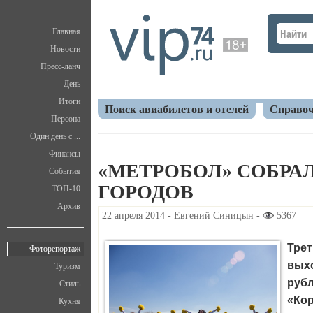
Главная
Новости
Пресс-ланч
День
Итоги
Поиск авиабилетов и отелей
Справоч
Персона
Один день с ...
Главная
V.I.P.
Фоторепортаж
«Метробол» с
Финансы
«МЕТРОБОЛ» СОБРА
События
ГОРОДОВ
ТОП-10
Архив
22 апреля 2014 - Евгений Синицын -
5367
Тре
Фоторепортаж
вых
Туризм
рубл
Стиль
«Кор
Кухня