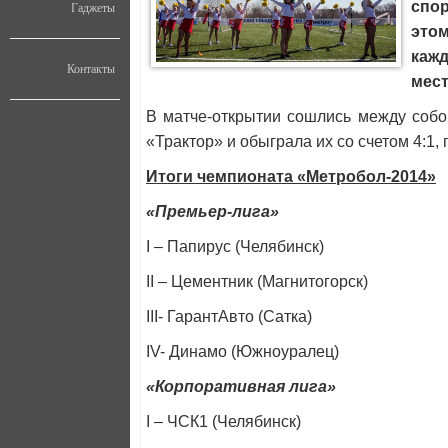
спор
Гаджеты
этом
кажд
Контакты
мест
В матче-открытии сошлись между собо
«Трактор» и обыграла их со счетом 4:1,
Итоги чемпионата «Метробол-2014»
«Премьер-лига»
I – Папирус (Челябинск)
II – Цементник (Магнитогорск)
III- ГарантАвто (Сатка)
IV- Динамо (Южноуралец)
«Корпоративная лига»
I – ЧСК1 (Челябинск)