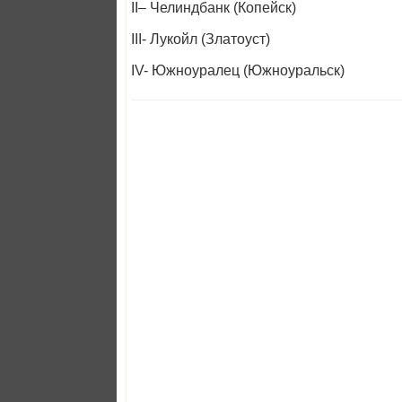
II– Челиндбанк (Копейск)
III- Лукойл (Златоуст)
IV- Южноуралец (Южноуральск)