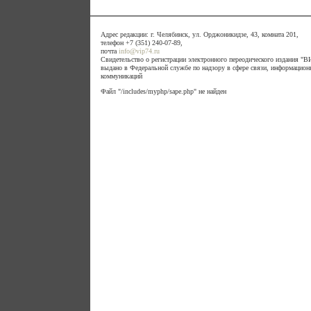
Адрес редакции: г. Челябинск, ул. Орджоникидзе, 43, комната 201,
телефон +7 (351) 240-07-89,
почта
info@vip74.ru
Свидетельство о регистрации электронного переодического издания 
выдано в Федеральной службе по надзору в сфере связи, информацион
коммуникаций
Файл "/includes/myphp/sape.php" не найден