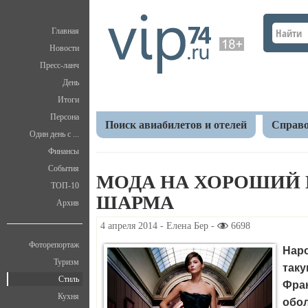
Главная
Новости
Пресс-ланч
День
Итоги
Персона
Поиск авиабилетов и отелей
Справо
Один день с ...
Финансы
Главная
V.I.P.
Стиль
Мода на хороший вкус,
События
МОДА НА ХОРОШИЙ В
ТОП-10
ШАРМА
Архив
4 апреля 2014 - Елена Бер -
6698
Фоторепортаж
Наро
Туризм
таку
Стиль
Фра
Кухня
об