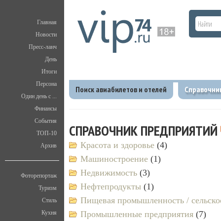
Главная
Новости
Пресс-ланч
День
Итоги
Персона
Поиск авиабилетов и отелей
Справочни
Один день с ...
Финансы
Главная
Справочник предприятий
События
СПРАВОЧНИК ПРЕДПРИЯТИЙ
ТОП-10
Красота и здоровье
(4)
Архив
Машиностроение
(1)
Недвижимость
(3)
Фоторепортаж
Нефтепродукты
(1)
Туризм
Пищевая промышленность / сельско
Стиль
Кухня
Промышленные предприятия
(7)