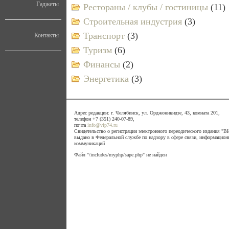
Гаджеты
Рестораны / клубы / гостиницы
(11)
Строительная индустрия
(3)
Транспорт
(3)
Контакты
Туризм
(6)
Финансы
(2)
Энергетика
(3)
Адрес редакции: г. Челябинск, ул. Орджоникидзе, 43, комната 201,
телефон +7 (351) 240-07-89,
почта
info@vip74.ru
Свидетельство о регистрации электронного переодического издания 
выдано в Федеральной службе по надзору в сфере связи, информацион
коммуникаций
Файл "/includes/myphp/sape.php" не найден