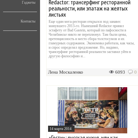
Redactor: трансерфинг ресторанной
Гаджеты
реальности, или эпатаж на желтых
листьях
Контакты
Еще один мега-ресторан открылся под занавес
минувшего 2013-го. Нынешний Redactor принял
эстафету от Bad Gastein, который по пафосности в
Челябинске никто не переплюнул. Там были цены,
претенциозность и место сбора толстосумов и их
гламурных содержанок. Экономика работала, как часы,
и спрос определял предложение. Но, видимо,
трансерфинг ресторанной реальности заставил уйти в
другую философию и...
Лена Москаленко
6093
0
14 марта 2014
«Гости»: русская кухня, или как