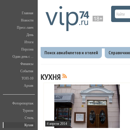
Главная
Новости
Пресс-ланч
День
Итоги
Персона
Поиск авиабилетов и отелей
Справочни
Один день с ...
Финансы
Главная
V.I.P.
Кухня
События
КУХНЯ
ТОП-10
Архив
Фоторепортаж
Туризм
Стиль
4 апреля 2014
Кухня