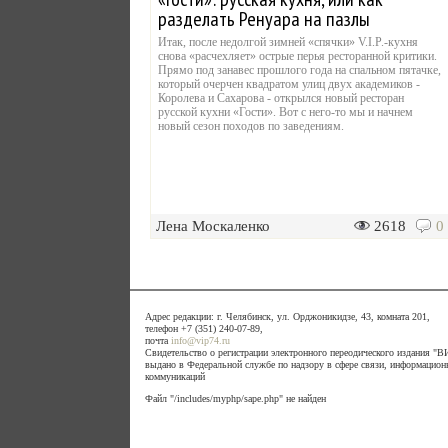
разделать Ренуара на пазлы
Итак, после недолгой зимней «спячки» V.I.P.-кухня
снова «расчехляет» острые перья ресторанной критики.
Прямо под занавес прошлого года на спальном пятачке,
который очерчен квадратом улиц двух академиков -
Королева и Сахарова - открылся новый ресторан
русской кухни «Гости». Вот с него-то мы и начнем
новый сезон походов по заведениям.
Лена Москаленко
2618
0
Адрес редакции: г. Челябинск, ул. Орджоникидзе, 43, комната 201,
телефон +7 (351) 240-07-89,
почта
info@vip74.ru
Свидетельство о регистрации электронного переодического издания 
выдано в Федеральной службе по надзору в сфере связи, информацион
коммуникаций
Файл "/includes/myphp/sape.php" не найден