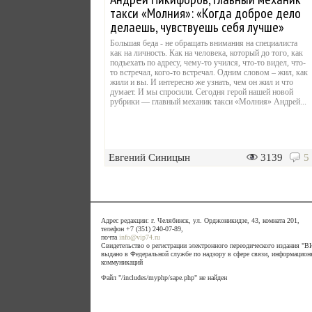
такси «Молния»: «Когда доброе дело
делаешь, чувствуешь себя лучше»
Большая беда - не обращать внимания на специалиста
как на личность. Как на человека, который до того, как
подъехать по адресу, чему-то учился, что-то видел, что-
то встречал, кого-то встречал. Одним словом – жил, как
жили и вы. И интересно же узнать, чем он жил и что
думает. И мы спросили. Сегодня герой нашей новой
рубрики — главный механик такси «Молния» Андрей...
Евгений Синицын
3139
5
Адрес редакции: г. Челябинск, ул. Орджоникидзе, 43, комната 201,
телефон +7 (351) 240-07-89,
почта
info@vip74.ru
Свидетельство о регистрации электронного переодического издания 
выдано в Федеральной службе по надзору в сфере связи, информацион
коммуникаций
Файл "/includes/myphp/sape.php" не найден