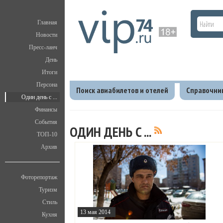
Главная
Новости
Пресс-ланч
День
Итоги
Персона
Поиск авиабилетов и отелей
Справочни
Один день с ...
Финансы
Главная
V.I.P.
Один день с ...
События
ОДИН ДЕНЬ С ...
ТОП-10
Архив
Фоторепортаж
Туризм
Стиль
13 мая 2014
Кухня