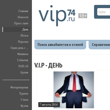
Главная
Новости
Пресс-ланч
День
Итоги
Персона
Поиск авиабилетов и отелей
Справочни
Один день с ...
Финансы
Главная
День
События
V.I.P - ДЕНЬ
ТОП-10
Архив
Фоторепортаж
Туризм
Стиль
7 августа 2014
Кухня