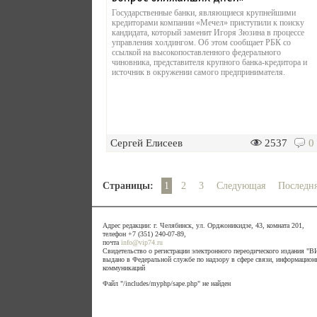
Государственные банки, являющиеся крупнейшими
кредиторами компании «Мечел» приступили к поиску
кандидата, который заменит Игоря Зюзина в процессе
управления холдингом. Об этом сообщает РБК со
ссылкой на высокопоставленного федерального
чиновника, представителя крупного банка-кредитора и
источник в окружении самого предпринимателя.
Сергей Елисеев
2537
0
Страницы:
1
2
3
Следующая
Последн
Адрес редакции: г. Челябинск, ул. Орджоникидзе, 43, комната 201,
телефон +7 (351) 240-07-89,
почта
info@vip74.ru
Свидетельство о регистрации электронного переодического издания 
выдано в Федеральной службе по надзору в сфере связи, информацион
коммуникаций
Файл "/includes/myphp/sape.php" не найден