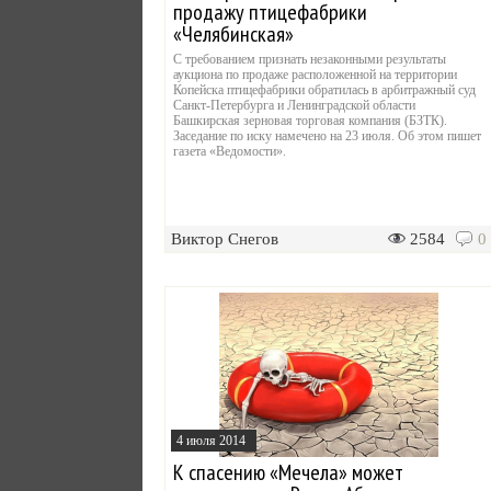
продажу птицефабрики
«Челябинская»
С требованием признать незаконными результаты
аукциона по продаже расположенной на территории
Копейска птицефабрики обратилась в арбитражный суд
Санкт-Петербурга и Ленинградской области
Башкирская зерновая торговая компания (БЗТК).
Заседание по иску намечено на 23 июля. Об этом пишет
газета «Ведомости».
Виктор Снегов
2584
0
4 июля 2014
К спасению «Мечела» может