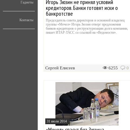
Игорь Зюзин не принял условий
Гаджеты
кредиторов. Банки готовят иски о
банкротстве
Контакты
Председатель совета директоров и основной владелец
группы «Мечел» Игорь Зюзин отверг предложения
банков-кредиторов о реструктуризации долга компании,
пишет ИТАР-ТАСС со ссылкой на «Ведомости».
Сергей Елисеев
6255
0
31 июля 2014
«Мечел» спасут без Зюзина