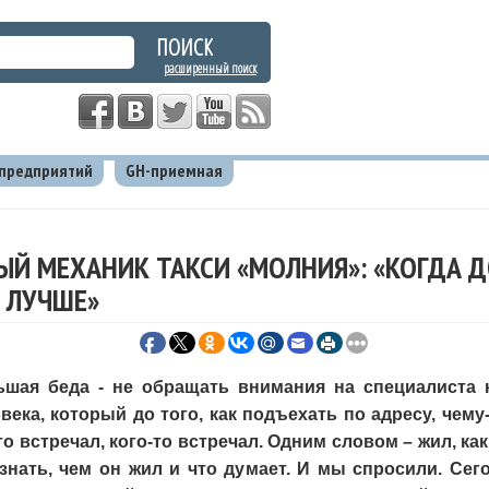
расширенный поиск
 предприятий
GH-приемная
ров, главный механик такси «Молния»: «Когда доброе дело делае
ЫЙ МЕХАНИК ТАКСИ «МОЛНИЯ»: «КОГДА 
Я ЛУЧШЕ»
шая беда - не обращать внимания на специалиста к
века, который до того, как подъехать по адресу, чему-
то встречал, кого-то встречал. Одним словом – жил, ка
знать, чем он жил и что думает. И мы спросили. Се