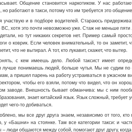
асывает. Общение становится наркотиком. У нас работают
но работают в такси, потому что им требуется это общение
 я участвую и в подборе водителей. Стараюсь придержива
 BC, хотя это почти невозможно уже. Стаж не меньше пяти 
етали, но тут никаких секретов нет. Пример самый просто
ноги о коврик. Если человек внимательный, то он заметит,
ит, что не вытирал. А тот, кто лукавит, скажет, что вытер.
нять, с кем имеешь дело. Любой таксист имеет опред
м лучше понимаешь людей, больше чутья. Мы не судим по 
мам, а пришел парень на работу устраиваться в ужасном ви
ектором, чтобы его взяли, потому что видел, что он хоро
ном заводе. Внешность бывает обманчива: мы с ним пообщ
разования, знает китайский язык. Язык сложный, требует у
удет чего-то добиваться.
блено, мы все друг друга знаем, независимо от того, кто г
, у «Башни» на стоянке. Там все категории такси: и частн
 – люди общаются между собой, помогают друг другу, когда