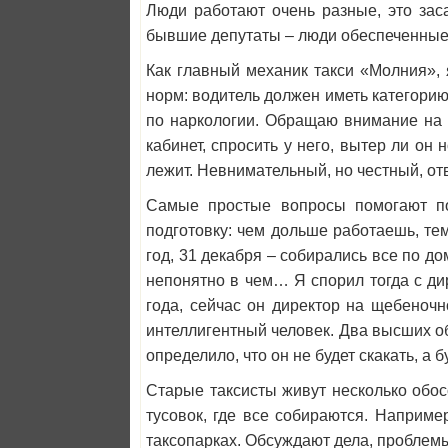
Люди работают очень разные, это зас
бывшие депутаты – люди обеспеченные, 
Как главный механик такси «Молния»,
норм: водитель должен иметь категорию
по наркологии. Обращаю внимание на д
кабинет, спросить у него, вытер ли он 
лежит. Невнимательный, но честный, ответ
Самые простые вопросы помогают по
подготовку: чем дольше работаешь, те
год, 31 декабря – собирались все по до
непонятно в чем… Я спорил тогда с дир
года, сейчас он директор на щебеноч
интеллигентный человек. Два высших об
определило, что он не будет скакать, а б
Старые таксисты живут несколько обосо
тусовок, где все собираются. Например
таксопарках. Обсуждают дела, проблемы