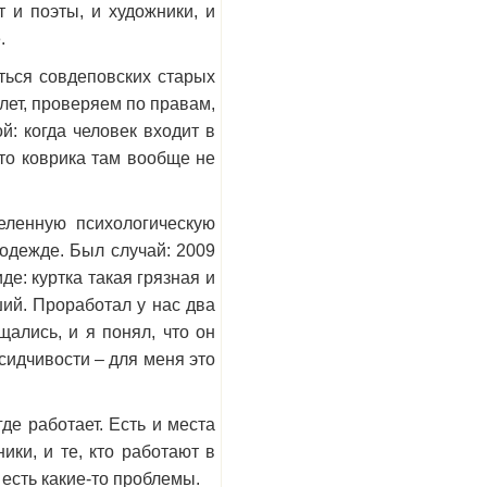
 и поэты, и художники, и
.
ться совдеповских старых
лет, проверяем по правам,
й: когда человек входит в
 что коврика там вообще не
еленную психологическую
одежде. Был случай: 2009
де: куртка такая грязная и
ший. Проработал у нас два
ались, и я понял, что он
сидчивости – для меня это
де работает. Есть и места
ики, и те, кто работают в
 есть какие-то проблемы.