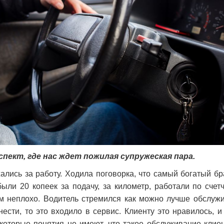
спект, где нас ждет пожилая супружеская пара.
ались за работу. Ходила поговорка, что самый богатый б
ыли 20 копеек за подачу, за километр, работали по счет
ом неплохо. Водитель стремился как можно лучше обслуж
нести, то это входило в сервис. Клиенту это нравилось, и
 которые понятия не имеют, что такое обслуживание клие