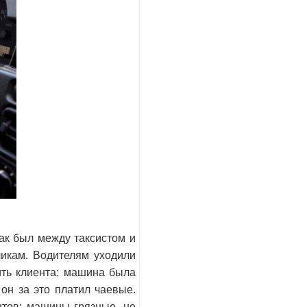
рак был между таксистом и
чикам. Водителям уходили
ить клиента: машина была
 он за это платил чаевые.
нтов: машины грязные, не