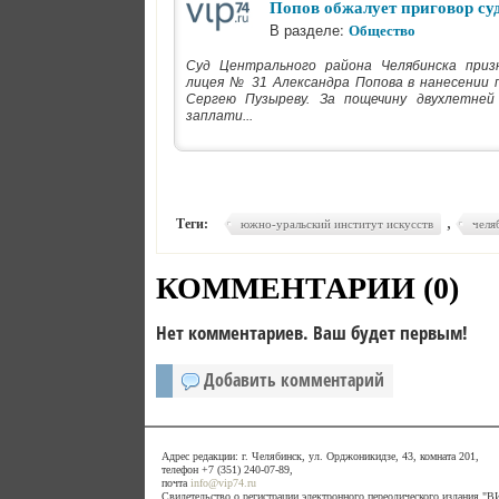
Попов обжалует приговор су
В разделе:
Общество
Cуд Центрального района Челябинска приз
лицея № 31 Александра Попова в нанесении 
Сергею Пузыреву. За пощечину двухлетней
заплати...
,
Теги:
южно-уральский институт искусств
челя
КОММЕНТАРИИ (
0
)
Нет комментариев. Ваш будет первым!
Добавить комментарий
Адрес редакции: г. Челябинск, ул. Орджоникидзе, 43, комната 201,
телефон +7 (351) 240-07-89,
почта
info@vip74.ru
Свидетельство о регистрации электронного переодического издания 