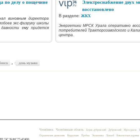
да по делу о пощечине
Электроснабжение двух 
восстановлено
В разделе:
ЖКХ
нал виновным директора
побоев экс-физруку школы
Энергетики МРСК Урала оперативно вос
 давности ему придется
потребителей Тракторозаводского и Кали
центра.
,
бинск
день музыки
Челябинск
Челябинская область
Борис дубровский
Дубровский
Мрск урала
Ограничение движения
Коррупция
Пробки
Экономика
Хоккей
Бивалютная корзина
"ВИП 74" №ФС77-42400