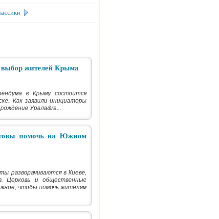
лассики
 выбор жителей Крыма
рендума в Крыму состоится
ске. Как заявили инициаторы
рождение Урала&ra...
отовы помочь на Южном
ты разворачиваются в Киеве,
в. Церковь и общественные
ожное, чтобы помочь жителям