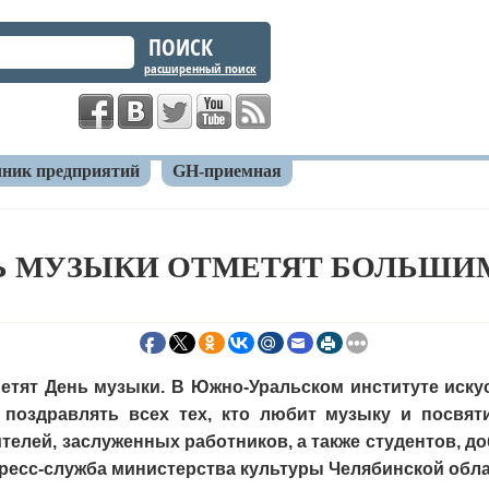
расширенный поиск
ник предприятий
GH-приемная
ень музыки отметят большим концертом
Ь МУЗЫКИ ОТМЕТЯТ БОЛЬШИ
тметят День музыки. В Южно-Уральском институте иск
т поздравлять всех тех, кто любит музыку и посвя
телей, заслуженных работников, а также студентов, 
пресс-служба министерства культуры Челябинской обл