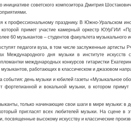
о инициативе советского композитора Дмитрия Шостаковича
оприятиями.
я к профессиональному празднику. В Южно-Уральском инст
в которой примет участие камерный оркестр ЮУрГИИ «П
олее 60 музыкантов – студентов факультета музыкального и
ступят педагоги вуза, в том числе заслуженные артисты РФ
ах Международного дня музыки в институте искусств с
ломантки международных конкурсов гитаристки Екатерин
музыкантов, работающих в классическом и джазовом напр
 события: день музыки и юбилей газеты «Музыкальное обо
т фортепианной и вокальной музыки, в котором примут 
зыканты, только начинающие свои шаги в мире музыки: в 
который пригласят всех любителей музыки. На сцене в эт
ихи, посвященные высокому искусству и классические произ