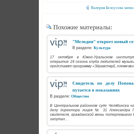
Валерия Белоусова запис
Похожие материалы:
"Мелодия" откроет новый се
В разделе:
Культура
17 октября в Южно-Уральском институт
открытие 24 сезона клуба любителей музык
представят программу «Здравствуй, племя моло
Cвидетель по делу Попова
путается в показаниях
В разделе:
Общество
В Центральном районном суде Челябинска на
делу директора лицея № 31 Александра П
свидетеля, гражданской жены потерпевшего
запутал...