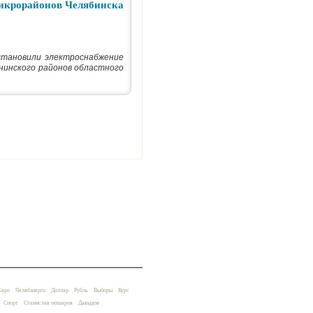
микрорайонов Челябинска
становили электроснабжение
нинского районов областного
Евро
Челябэнерго
Доллар
Рубль
Выборы
Курс
Спорт
Станислав мошаров
Давыдов