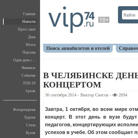
Главная
Новости
Пресс-ланч
День
Итоги
Поиск авиабилетов и отелей
Справоч
Персона
Один день с ...
Главная
Новости
Культура
В Челябинске Д
Финансы
В ЧЕЛЯБИНСКЕ ДЕН
События
КОНЦЕРТОМ
ТОП-10
Архив
30 сентября 2014 - Виктор Снегов -
2694
Завтра, 1 октября, во всем мире о
Фоторепортаж
концерт. В этот день в вузе буду
Туризм
педагогов, концертирующих исполни
Стиль
успехов в учебе. Об этом сообщает 
Кухня