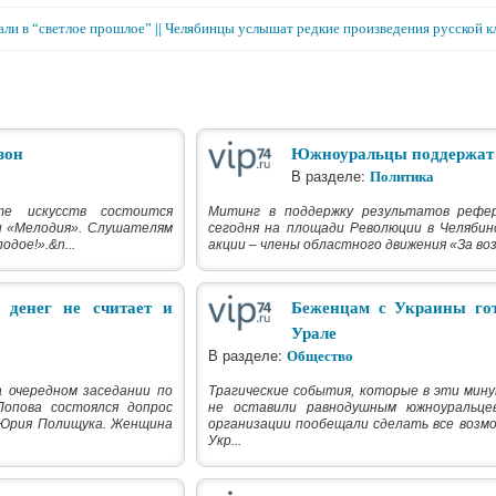
али в “светлое прошлое”
||
Челябинцы услышат редкие произведения русской к
зон
Южноуральцы поддержат
В разделе:
Политика
е искусств состоится
Митинг в поддержку результатов рефе
и «Мелодия». Слушателям
сегодня на площади Революции в Челябин
дое!».&n...
акции – члены областного движения «За воз
 денег не считает и
Беженцам с Украины г
Урале
В разделе:
Общество
 очередном заседании по
Трагические события, которые в эти мину
опова состоялся допрос
не оставили равнодушным южноуральце
 Юрия Полищука. Женщина
организации пообещали сделать все возм
Укр...