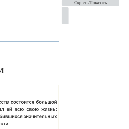
Скрыть/Показать
М
усств состоится большой
тил ей всю свою жизнь:
добившихся значительных
асти.