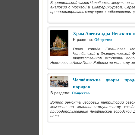
В центральной части Челябинска могут появит
аналогии с Москвой и Екатеринбургом. Серг
проанализировать ситуацию и подготовить п
Храм Александра Невского «
В разделе:
Общество
Глава города Станислав М
Челябинский и Златоустовский Ф
торжественном включении подс
Невского на Алом Поле. Работы по монтажу ар
Челябинские дворы прод
порядок
В разделе:
Общество
Вопрос ремонта дворовых территорий сезон
комиссии по жилищно-коммунальному хозяй
природопользованию Челябинской городской 
цели...