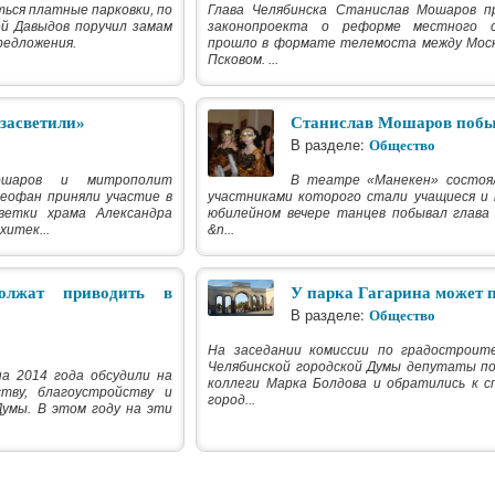
ься платные парковки, по
Глава Челябинска Станислав Мошаров п
ей Давыдов поручил замам
законопроекта о реформе местного са
редложения.
прошло в формате телемоста между Москв
Псковом. ...
засветили»
Станислав Мошаров побы
В разделе:
Общество
ошаров и митрополит
В театре «Манекен» состоял
еофан приняли участие в
участниками которого стали учащиеся и 
ветки храма Александра
юбилейном вечере танцев побывал глава
хитек...
&n...
олжат приводить в
У парка Гагарина может 
В разделе:
Общество
На заседании комиссии по градостроит
Челябинской городской Думы депутаты по
а 2014 года обсудили на
коллеги Марка Болдова и обратились к 
ству, благоустройству и
город...
Думы. В этом году на эти