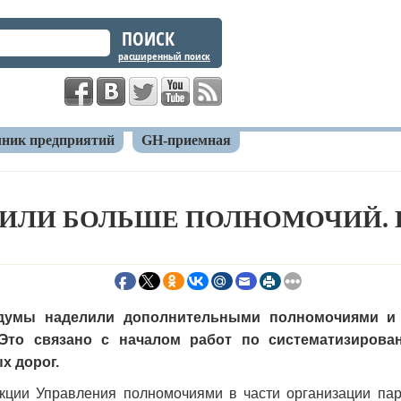
расширенный поиск
ник предприятий
GH-приемная
учили больше полномочий. Все ради парковок
ИЛИ БОЛЬШЕ ПОЛНОМОЧИЙ. В
 думы наделили дополнительными полномочиями и
 Это связано с началом работ по систематизиров
х дорог.
кции Управления полномочиями в части организации пар