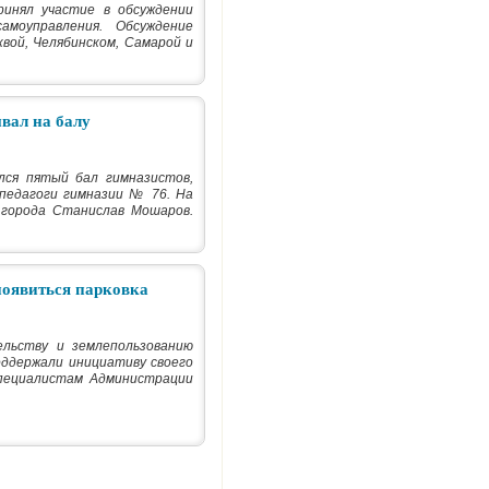
ринял участие в обсуждении
моуправления. Обсуждение
ой, Челябинском, Самарой и
вал на балу
ся пятый бал гимназистов,
педагоги гимназии № 76. На
 города Станислав Мошаров.
появиться парковка
ельству и землепользованию
ддержали инициативу своего
специалистам Администрации