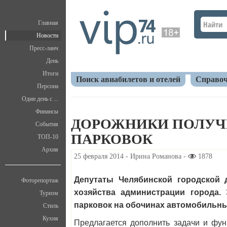
Главная
Новости
Пресс-ланч
День
Итоги
Поиск авиабилетов и отелей
Справоч
Персона
Один день с ...
Главная
Новости
Общество
Дорожники пол
Финансы
ДОРОЖНИКИ ПОЛУЧ
События
ПАРКОВОК
ТОП-10
Архив
25 февраля 2014 - Ирина Романова -
1878
Депутаты Челябинской городской
Фоторепортаж
хозяйства администрации города.
Туризм
парковок на обочинах автомобильны
Стиль
Кухня
Предлагается дополнить задачи и фун