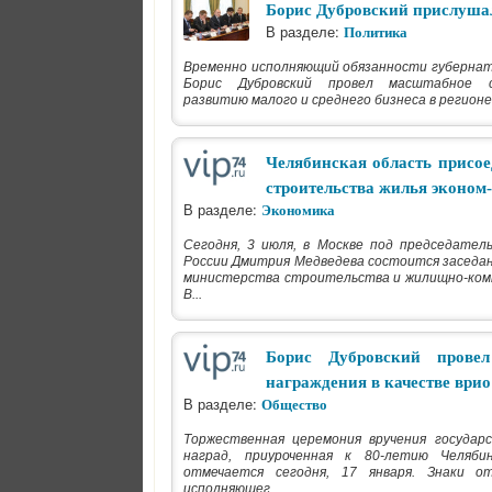
Борис Дубровский прислушал
В разделе:
Политика
Временно исполняющий обязанности губернат
Борис Дубровский провел масштабное с
развитию малого и среднего бизнеса в регионе
Челябинская область присое
строительства жилья эконом
В разделе:
Экономика
Сегодня, 3 июля, в Москве под председател
России Дмитрия Медведева состоится заседа
министерства строительства и жилищно-комм
В...
Борис Дубровский прове
награждения в качестве врио
В разделе:
Общество
Торжественная церемония вручения государ
наград, приуроченная к 80-летию Челяби
отмечается сегодня, 17 января. Знаки о
исполняющег...