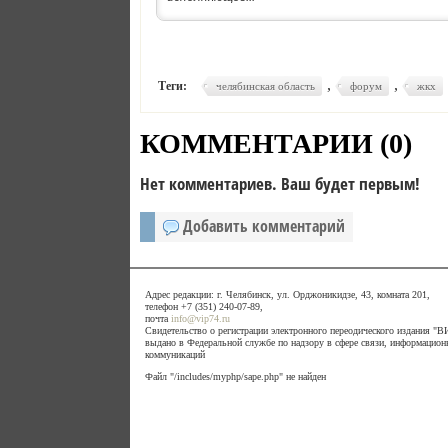
,
,
Теги:
челябинская область
форум
жкх
КОММЕНТАРИИ (
0
)
Нет комментариев. Ваш будет первым!
Добавить комментарий
Адрес редакции: г. Челябинск, ул. Орджоникидзе, 43, комната 201,
телефон +7 (351) 240-07-89,
почта
info@vip74.ru
Свидетельство о регистрации электронного переодического издания 
выдано в Федеральной службе по надзору в сфере связи, информацион
коммуникаций
Файл "/includes/myphp/sape.php" не найден