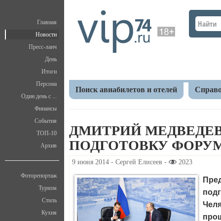
Главная
Новости
Пресс-ланч
День
Итоги
Персона
Поиск авиабилетов и отелей
Справо
Один день с ...
Финансы
Главная
Новости
Политика
Дмитрий Медвед
События
ДМИТРИЙ МЕДВЕДЕВ
ТОП-10
ПОДГОТОВКУ ФОРУ
Архив
9 июня 2014 - Сергей Елисеев -
2023
Фоторепортаж
Пре
Туризм
подг
Стиль
Чел
Кухня
про