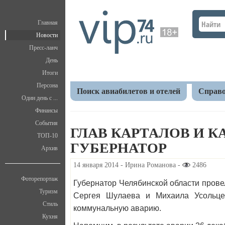
Главная
Новости
Пресс-ланч
День
Итоги
Персона
Поиск авиабилетов и отелей
Справо
Один день с ...
Финансы
Главная
Новости
Политика
Глав Карталов 
События
ГЛАВ КАРТАЛОВ И 
ТОП-10
ГУБЕРНАТОР
Архив
14 января 2014 - Ирина Романова -
2486
Фоторепортаж
Губернатор Челябинской области прове
Туризм
Сергея Шулаева и Михаила Усольцев
Стиль
коммунальную аварию.
Кухня