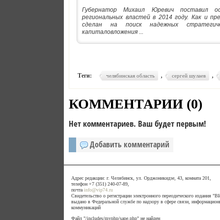
Губернатор Михаил Юревич поставил ос
региональных властей в 2014 году. Как и пр
сделан на поиск надежных стратегиче
капиталовложения ...
,
,
Теги:
челябинская область
сергей шулаев
КОММЕНТАРИИ (
0
)
Нет комментариев. Ваш будет первым!
Добавить комментарий
Адрес редакции: г. Челябинск, ул. Орджоникидзе, 43, комната 201,
телефон +7 (351) 240-07-89,
почта
info@vip74.ru
Свидетельство о регистрации электронного переодического издания 
выдано в Федеральной службе по надзору в сфере связи, информацион
коммуникаций
Файл "/includes/myphp/sape.php" не найден