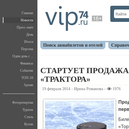
Главная
Новости
Пресс-ланч
День
Итоги
Поиск авиабилетов и отелей
Справоч
Персона
Один день с ...
Главная
Новости
Спорт
Стартует продажа 
Финансы
СТАРТУЕТ ПРОДАЖА
События
«ТРАКТОРА»
ТОП-10
Архив
19 февраля 2014 - Ирина Романова -
1976
Про
Фоторепортаж
перв
Туризм
Стиль
Биле
Кухня
«Тор