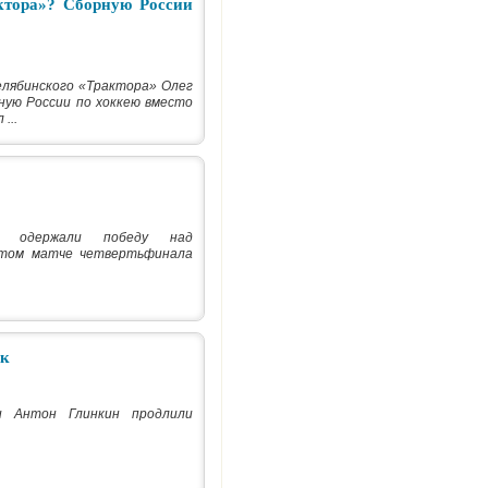
ктора»? Сборную России
елябинского «Трактора» Олег
ную России по хоккею вместо
...
а» одержали победу над
ртом матче четвертьфинала
як
и Антон Глинкин продлили