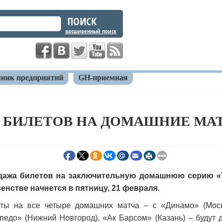
расширенный поиск
ник предприятий
GH-приемная
билетов на домашние матчи «Трактора»
 БИЛЕТОВ НА ДОМАШНИЕ МА
дажа билетов на заключительную домашнюю серию «Т
енстве начнется в пятницу, 21 февраля.
ты на все четыре домашних матча – с «Динамо» (Москв
педо» (Нижний Новгород), «Ак Барсом» (Казань) – будут