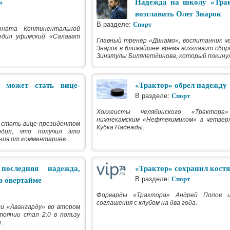
»
Надежда на школу «Тра
возглавить Олег Знарок
В разделе:
Спорт
ната Континентальной
бедил уфимский «Салават
Главный тренер «Динамо», воспитанник ч
Знарок в ближайшее время возглавит сбор
Зинэтулы Билялетдинова, который покинул 
 может стать вице-
«Трактор» обрел надежду
В разделе:
Спорт
Хоккеисты челябинского «Трактор
нижнекамским «Нефтехимиком» в четве
 стать вице-президентом
Кубка Надежды.
рдил, что получил это
ния от комментариев...
последняя надежда,
«Трактор» сохранил кост
В разделе:
Спорт
в овертайме
Форварды «Трактора» Андрей Попов 
соглашения с клубом на два года.
и «Авангарду» во втором
оянии стал 2:0 в пользу
..