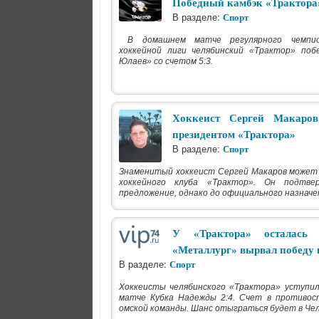
Победный камбэк «Трактора
В разделе:
Спорт
В домашнем матче регулярного чемпио
хоккейной лиги челябинский «Трактор» по
Юлаев» со счетом 5:3.
Хоккеист Сергей Макаров
президентом «Трактора»
В разделе:
Спорт
Знаменитый хоккеист Сергей Макаров может
хоккейного клуба «Трактор». Он подтве
предложение, однако до официального назначе
У «Трактора» осталась 
«Металлург» вырвал победу 
В разделе:
Спорт
Хоккеисты челябинского «Трактора» уступил
матче Кубка Надежды 2:4. Счет в противост
омской команды. Шанс отыграться будет в Чел.