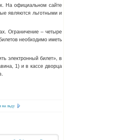
ах. На официальном сайте
орые являются льготными и
сах. Ограничение – четыре
 билетов необходимо иметь
ть электронный билет», в
вина, 1) и в кассе дворца
в.
 на льду