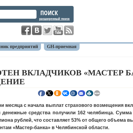
расширенный поиск
ник предприятий
GH-приемная
а сотен вкладчиков «Мастер банка» получили возмещение
ОТЕН ВКЛАДЧИКОВ «МАСТЕР Б
ЩЕНИЕ
ри месяца с начала выплат страхового возмещения вк
 денежные средства получили 162 челябинца. Сумма
иона рублей, что составляет 53% от общего объема в
нтам «Мастер-банка» в Челябинской области.