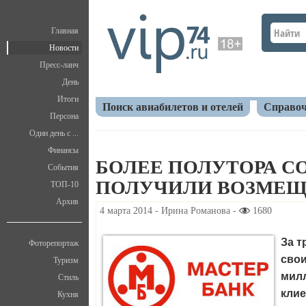
Главная
Новости
Пресс-ланч
День
Итоги
Поиск авиабилетов и отелей
Справоч
Персона
Один день с ...
Главная
Новости
Экономика
Более полутор
Финансы
БОЛЕЕ ПОЛУТОРА С
События
ПОЛУЧИЛИ ВОЗМЕ
ТОП-10
Архив
4 марта 2014 - Ирина Романова -
1680
За т
Фоторепортаж
свои
Туризм
милл
Стиль
клие
Кухня