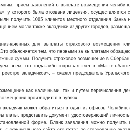
мним, прием заявлений о выплате возмещения челябинс
а», у которого была отозвана лицензия, осуществляется 
ыли получить 1085 клиентов местного отделения банка 
ещением могли также вкладчики из других городов, размещ
дназначенных для выплаты страхового возмещения кли
 Это объясняется тем, что первыми за выплатами обращаю
жные суммы. Получить страховое возмещение в Сбербанк
ем всем, кто когда-либо открывал счет в «Мастер-банке
 реестре вкладчиков», – сказал председатель Уральског
возмещение как наличными, так и путем перечисления де
 возмещения производится в рублях.
 вкладчик может обратиться в один из офисов Челябинс
ыплаты, представить документ, удостоверяющий личность,
становленной форме. Бланк заявления можно получить
ать с официального сайта Агентства по страхованию вкла