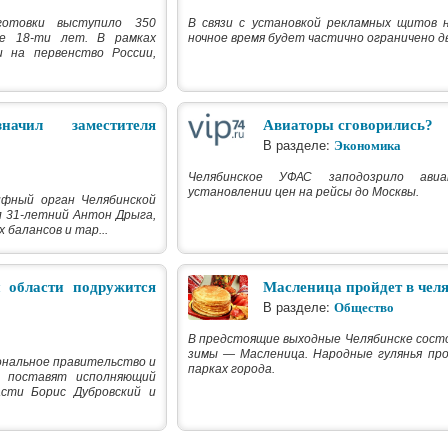
готовки выступило 350
В связи с установкой рекламных щитов н
е 18-ти лет. В рамках
ночное время будет частично ограничено 
 на первенство России,
ачил заместителя
Авиаторы сговорились?
В разделе:
Экономика
Челябинское УФАС заподозрило ави
установлении цен на рейсы до Москвы.
фный орган Челябинской
л 31-летний Антон Дрыга,
балансов и тар...
 области подружится
Масленица пройдет в чел
В разделе:
Общество
В предстоящие выходные Челябинске сост
зимы — Масленица. Народные гулянья про
ональное правительство и
парках города.
м поставят исполняющий
асти Борис Дубровский и