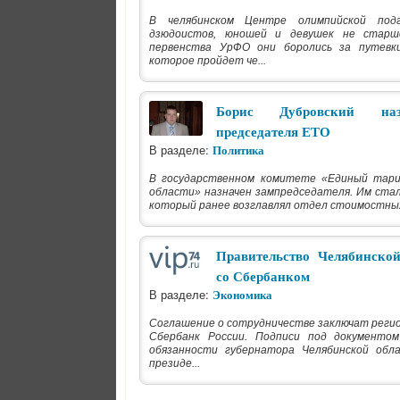
В челябинском Центре олимпийской под
дзюдоистов, юношей и девушек не старш
первенства УрФО они боролись за путевки
которое пройдет че...
Борис Дубровский назн
председателя ЕТО
В разделе:
Политика
В государственном комитете «Единый тари
области» назначен зампредседателя. Им ста
который ранее возглавлял отдел стоимостных 
Правительство Челябинской
со Сбербанком
В разделе:
Экономика
Соглашение о сотрудничестве заключат реги
Сбербанк России. Подписи под документо
обязанности губернатора Челябинской обл
президе...