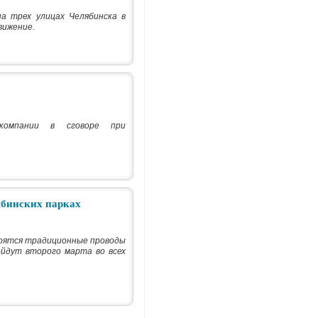
а трех улицах Челябинска в
движение.
акомпании в сговоре при
ябинских парках
оятся традиционные проводы
йдут второго марта во всех