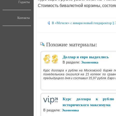
Гаджеты
Стоимость бивалютной корзины, состояще
Контакты
В «Мечеле» с января новый гендиректор
||
Похожие материалы:
Доллар и евро выдохлись
В разделе:
Экономика
Курс доллара к рублю на Московской бирже п
понедельника снизился на 15 копеек по срав
предыдущего дня и составил 35,97 рубля. Евро 
Курс доллара к рублю
исторического максимума
В разделе:
Экономика