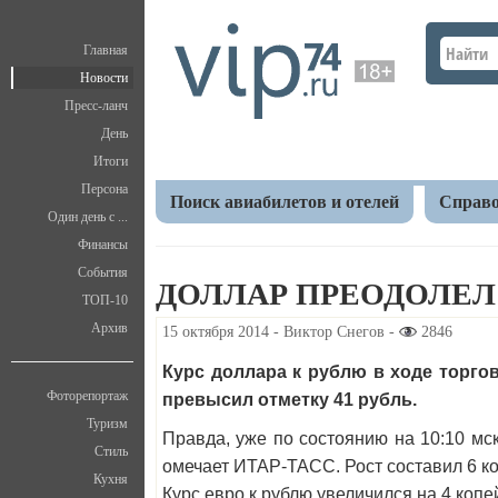
Главная
Новости
Пресс-ланч
День
Итоги
Персона
Поиск авиабилетов и отелей
Справо
Один день с ...
Финансы
Главная
Новости
Экономика
Доллар преодо
События
ДОЛЛАР ПРЕОДОЛЕЛ
ТОП-10
Архив
15 октября 2014 - Виктор Снегов -
2846
Курс доллара к рублю в ходе торгов
Фоторепортаж
превысил отметку 41 рубль.
Туризм
Правда, уже по состоянию на 10:10 мс
Стиль
омечает ИТАР-ТАСС. Рост составил 6 к
Кухня
Курс евро к рублю увеличился на 4 копей