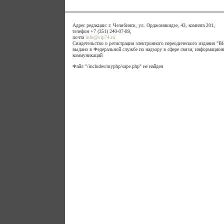
Адрес редакции: г. Челябинск, ул. Орджоникидзе, 43, комната 201,
телефон +7 (351) 240-07-89,
почта
info@vip74.ru
Свидетельство о регистрации электронного переодического издания 
выдано в Федеральной службе по надзору в сфере связи, информацион
коммуникаций
Файл "/includes/myphp/sape.php" не найден