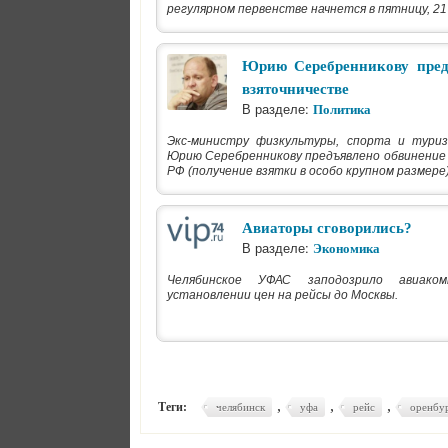
регулярном первенстве начнется в пятницу, 21
Юрию Серебренникову пред
взяточничестве
В разделе:
Политика
Экс-министру физкультуры, спорта и тури
Юрию Серебренникову предъявлено обвинение 
РФ (получение взятки в особо крупном размере)
Авиаторы сговорились?
В разделе:
Экономика
Челябинское УФАС заподозрило авиако
установлении цен на рейсы до Москвы.
,
,
,
Теги:
челябинск
уфа
рейс
оренбу