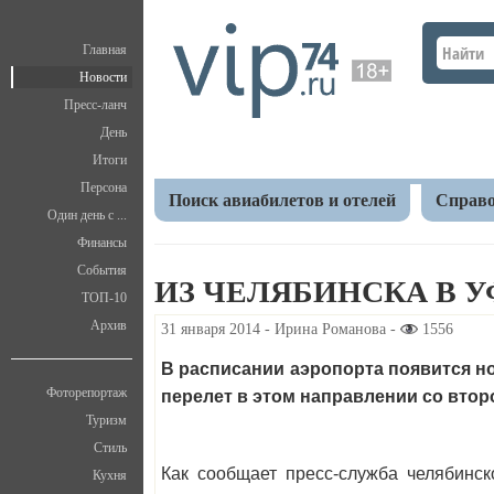
Главная
Новости
Пресс-ланч
День
Итоги
Персона
Поиск авиабилетов и отелей
Справо
Один день с ...
Финансы
Главная
Новости
Экономика
Из Челябинска
События
ИЗ ЧЕЛЯБИНСКА В У
ТОП-10
Архив
31 января 2014 - Ирина Романова -
1556
В расписании аэропорта появится н
Фоторепортаж
перелет в этом направлении со втор
Туризм
Стиль
Как сообщает пресс-служба челябинск
Кухня