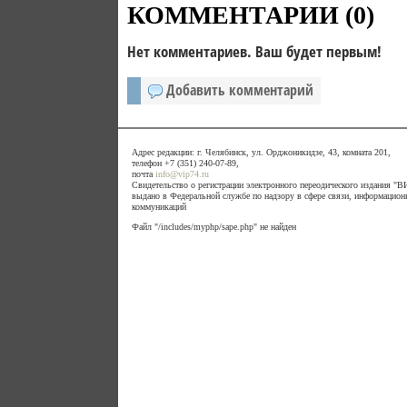
КОММЕНТАРИИ (
0
)
Нет комментариев. Ваш будет первым!
Добавить комментарий
Адрес редакции: г. Челябинск, ул. Орджоникидзе, 43, комната 201,
телефон +7 (351) 240-07-89,
почта
info@vip74.ru
Свидетельство о регистрации электронного переодического издания 
выдано в Федеральной службе по надзору в сфере связи, информацион
коммуникаций
Файл "/includes/myphp/sape.php" не найден