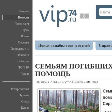
Главная
Новости
Пресс-ланч
День
Итоги
Персона
Поиск авиабилетов и отелей
Справо
Один день с ...
Финансы
Главная
Новости
Происшествия
Семьям по
События
СЕМЬЯМ ПОГИБШИХ
ТОП-10
ПОМОЩЬ
Архив
16 июня 2014 - Виктор Снегов -
1841
Фоторепортаж
Семь
Туризм
пом
Стиль
Сер
Кухня