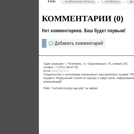
,
,
Теги:
челябинская область
челябинск
фе
КОММЕНТАРИИ (
0
)
Нет комментариев. Ваш будет первым!
Добавить комментарий
Адрес редакции: г. Челябинск, ул. Орджоникидзе, 43, комната 201,
телефон +7 (351) 240-07-89,
почта
info@vip74.ru
Свидетельство о регистрации электронного переодического издания 
выдано в Федеральной службе по надзору в сфере связи, информацион
коммуникаций
Файл "/includes/myphp/sape.php" не найден