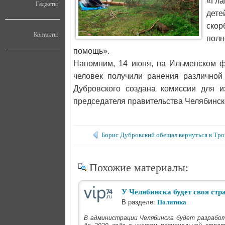
«Гла
Гаджеты
дете
скор
Контакты
полн
помощь».
Напомним, 14 июня, на Ильменском фе
человек получили ранения различной
Дубровского создана комиссии для и
председателя правительства Челябинс
Борис Дубровский обещал вернуться в Тро
Похожие материалы:
У Челябинска будет своя стр
В разделе:
Политика
В администрации Челябинска будет разработ