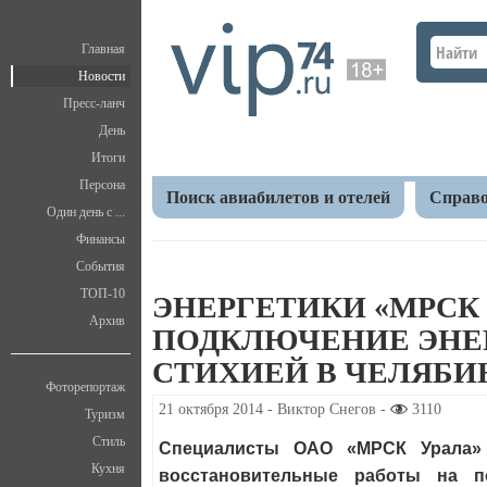
Главная
Новости
Пресс-ланч
День
Итоги
Персона
Поиск авиабилетов и отелей
Справо
Один день с ...
Финансы
Главная
Новости
Происшествия
Энергетик
События
в Челябинской области
ТОП-10
ЭНЕРГЕТИКИ «МРСК
Архив
ПОДКЛЮЧЕНИЕ ЭНЕ
СТИХИЕЙ В ЧЕЛЯБИ
Фоторепортаж
21 октября 2014 - Виктор Снегов -
3110
Туризм
Стиль
Специалисты ОАО «МРСК Урала» 
Кухня
восстановительные работы на п