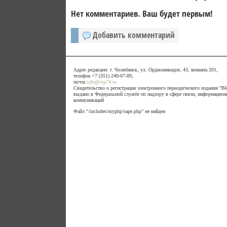
Нет комментариев. Ваш будет первым!
Добавить комментарий
Адрес редакции: г. Челябинск, ул. Орджоникидзе, 43, комната 201,
телефон +7 (351) 240-07-89,
почта
info@vip74.ru
Свидетельство о регистрации электронного переодического издания 
выдано в Федеральной службе по надзору в сфере связи, информацион
коммуникаций
Файл "/includes/myphp/sape.php" не найден