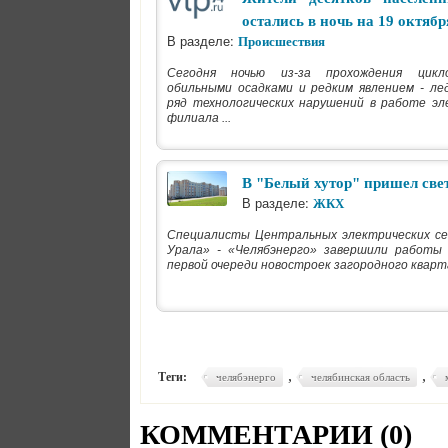
остались в ночь на 19 октябр
В разделе:
Происшествия
Сегодня ночью из-за прохождения цикло
обильными осадками и редким явлением - ле
ряд технологических нарушений в работе эл
филиала ...
В "Белый хутор" пришел све
В разделе:
ЖКХ
Специалисты Центральных электрических с
Урала» - «Челябэнерго» завершили работы
первой очереди новостроек загородного кварта
,
,
Теги:
челябэнерго
челябинская область
КОММЕНТАРИИ (
0
)