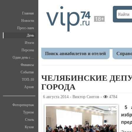
Главная
Новости
Пресс-ланч
День
Итоги
Персона
Поиск авиабилетов и отелей
Справо
Один день с ...
Финансы
Главная
День
Челябинские депутаты утверд
События
ЧЕЛЯБИНСКИЕ ДЕПУ
ТОП-10
ГОРОДА
Архив
6 августа 2014 - Виктор Снегов -
4784
Фоторепортаж
5 а
Туризм
изб
Стиль
пред
Кухня