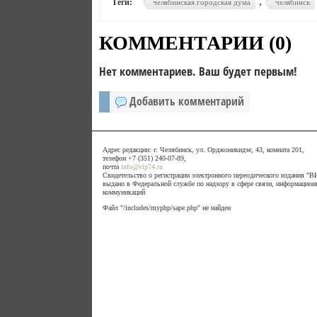
,
Теги:
челябинская городская дума
челябинск
КОММЕНТАРИИ (
0
)
Нет комментариев. Ваш будет первым!
Добавить комментарий
Адрес редакции: г. Челябинск, ул. Орджоникидзе, 43, комната 201,
телефон +7 (351) 240-07-89,
почта
info@vip74.ru
Свидетельство о регистрации электронного переодического издания 
выдано в Федеральной службе по надзору в сфере связи, информацион
коммуникаций
Файл "/includes/myphp/sape.php" не найден