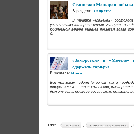
Станислав Мошаров побывал
В разделе:
Общество
В театре «Манекен» состоялся 
участниками которого стали учащиеся и пед
юбилейном вечере танцев побывал глава го
&n...
«Заморозки» в «Мечеле» 
сдержать тарифы
В разделе:
Итоги
Вся минувшая неделя (впрочем, как и преды
форума «ЖКХ — новое качество», пленарное з
был открыть премьер российского правительст
,
,
Теги:
челябинск
храм александра невского