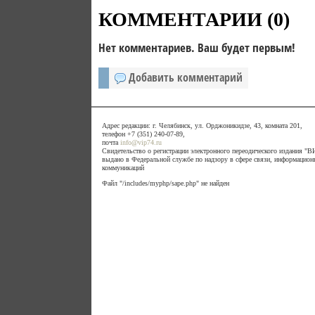
КОММЕНТАРИИ (
0
)
Нет комментариев. Ваш будет первым!
Добавить комментарий
Адрес редакции: г. Челябинск, ул. Орджоникидзе, 43, комната 201,
телефон +7 (351) 240-07-89,
почта
info@vip74.ru
Свидетельство о регистрации электронного переодического издания 
выдано в Федеральной службе по надзору в сфере связи, информацион
коммуникаций
Файл "/includes/myphp/sape.php" не найден