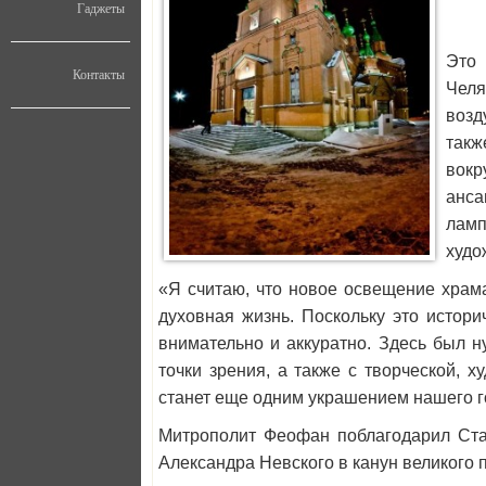
Гаджеты
Это 
Контакты
Челя
возд
такж
вокр
анса
ламп
худо
«Я считаю, что новое освещение храма
духовная жизнь. Поскольку это истори
внимательно и аккуратно. Здесь был н
точки зрения, а также с творческой, 
станет еще одним украшением нашего г
Митрополит Феофан поблагодарил Ста
Александра Невского в канун великого 