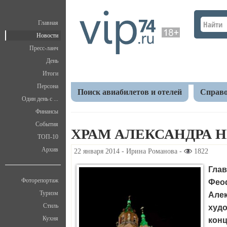
Главная
Новости
Пресс-ланч
День
Итоги
Персона
Поиск авиабилетов и отелей
Справо
Один день с ...
Финансы
Главная
Новости
Общество
Храм Александ
События
ХРАМ АЛЕКСАНДРА 
ТОП-10
Архив
22 января 2014 - Ирина Романова -
1822
Гла
Фоторепортаж
Фео
Туризм
Але
Стиль
худо
Кухня
конц